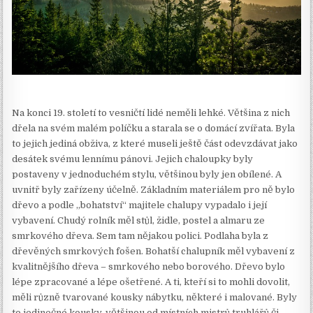
Na konci 19. století to vesničtí lidé neměli lehké. Většina z nich
dřela na svém malém políčku a starala se o domácí zvířata. Byla
to jejich jediná obživa, z které museli ještě část odevzdávat jako
desátek svému lennímu pánovi. Jejich chaloupky byly
postaveny v jednoduchém stylu, většinou byly jen obílené. A
uvnitř byly zařízeny účelně. Základním materiálem pro ně bylo
dřevo a podle „bohatství“ majitele chalupy vypadalo i její
vybavení. Chudý rolník měl stůl, židle, postel a almaru ze
smrkového dřeva. Sem tam nějakou polici. Podlaha byla z
dřevěných smrkových fošen. Bohatší chalupník měl vybavení z
kvalitnějšího dřeva – smrkového nebo borového. Dřevo bylo
lépe zpracované a lépe ošetřené. A ti, kteří si to mohli dovolit,
měli různě tvarované kousky nábytku, některé i malované. Byly
to jedinečné kousky, většinou od místních mistrů truhlářů či