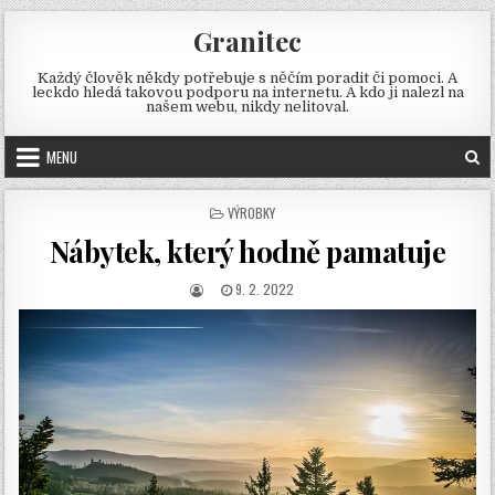
Skip
Granitec
to
content
Každý člověk někdy potřebuje s něčím poradit či pomoci. A
leckdo hledá takovou podporu na internetu. A kdo ji nalezl na
našem webu, nikdy nelitoval.
MENU
POSTED
VÝROBKY
IN
Nábytek, který hodně pamatuje
AUTHOR:
PUBLISHED
9. 2. 2022
DATE: