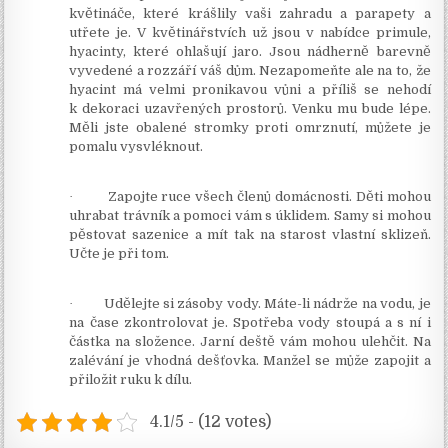
květináče, které krášlily vaši zahradu a parapety a
utřete je. V květinářstvích už jsou v nabídce primule,
hyacinty, které ohlašují jaro. Jsou nádherně barevně
vyvedené a rozzáří váš dům. Nezapomeňte ale na to, že
hyacint má velmi pronikavou vůni a příliš se nehodí
k dekoraci uzavřených prostorů. Venku mu bude lépe.
Měli jste obalené stromky proti omrznutí, můžete je
pomalu vysvléknout.
·
Zapojte ruce všech členů domácnosti. Děti mohou
uhrabat trávník a pomoci vám s úklidem. Samy si mohou
pěstovat sazenice a mít tak na starost vlastní sklizeň.
Učte je při tom.
·
Udělejte si zásoby vody. Máte-li nádrže na vodu, je
na čase zkontrolovat je. Spotřeba vody stoupá a s ní i
částka na složence. Jarní deště vám mohou ulehčit. Na
zalévání je vhodná dešťovka. Manžel se může zapojit a
přiložit ruku k dílu.
4.1/5 - (12 votes)