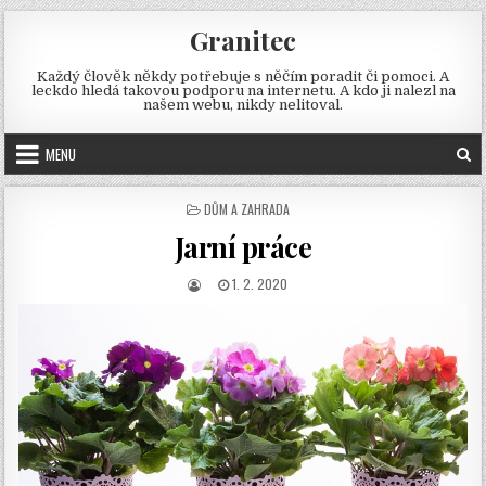
Skip
Granitec
to
content
Každý člověk někdy potřebuje s něčím poradit či pomoci. A
leckdo hledá takovou podporu na internetu. A kdo ji nalezl na
našem webu, nikdy nelitoval.
MENU
POSTED
DŮM A ZAHRADA
IN
Jarní práce
AUTHOR:
PUBLISHED
1. 2. 2020
DATE: