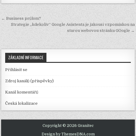
Navigace
← Business průlom?
pro
Strategie „kdekoliv“ Google Asistenta je jakousi vzpomínkou na
starou webovou stránku GOogle →
příspěvek
ZÁKLADNÍ INFORMACE
Přihlásit se
Zdroj kanálů (příspěvky)
Kanál komentářů
Česká lokalizace
Copyright © 2026 Granitec
Design by ThemesDNA.com