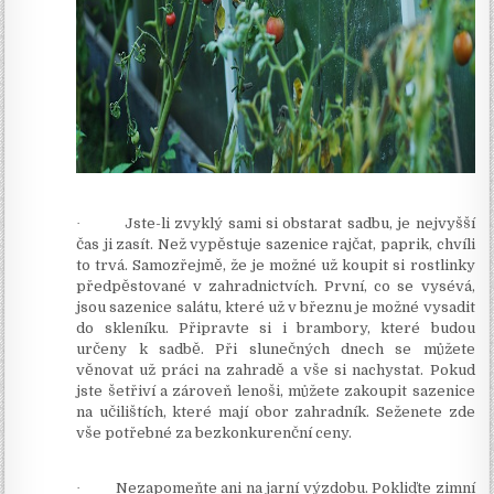
·
Jste-li zvyklý sami si obstarat sadbu, je nejvyšší
čas ji zasít. Než vypěstuje sazenice rajčat, paprik, chvíli
to trvá. Samozřejmě, že je možné už koupit si rostlinky
předpěstované v zahradnictvích. První, co se vysévá,
jsou sazenice salátu, které už v březnu je možné vysadit
do skleníku. Připravte si i brambory, které budou
určeny k sadbě. Při slunečných dnech se můžete
věnovat už práci na zahradě a vše si nachystat. Pokud
jste šetřiví a zároveň lenoši, můžete zakoupit sazenice
na učilištích, které mají obor zahradník. Seženete zde
vše potřebné za bezkonkurenční ceny.
·
Nezapomeňte ani na jarní výzdobu. Pokliďte zimní