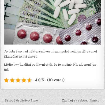
Je dobré se nad některými věcmi zamyslet, než jim dáte šanci.
Skutečně to má smysl.
Mějte i vy kvalitní pohlavní styk. Je to možné. Nic ale není jen
tak.
4.6/5 - (10 votes)
Navigace
← Bytové družstvo Brno
Zavírej za sebou, táhne …! →