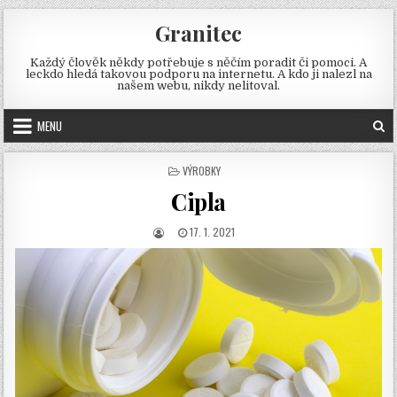
Skip
Granitec
to
content
Každý člověk někdy potřebuje s něčím poradit či pomoci. A
leckdo hledá takovou podporu na internetu. A kdo ji nalezl na
našem webu, nikdy nelitoval.
MENU
POSTED
VÝROBKY
IN
Cipla
AUTHOR:
PUBLISHED
17. 1. 2021
DATE: