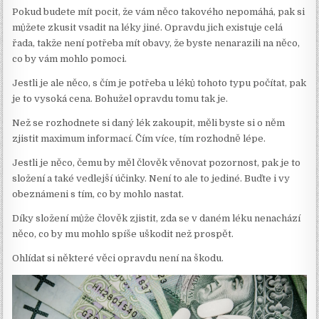
Pokud budete mít pocit, že vám něco takového nepomáhá, pak si
můžete zkusit vsadit na léky jiné. Opravdu jich existuje celá
řada, takže není potřeba mít obavy, že byste nenarazili na něco,
co by vám mohlo pomoci.
Jestli je ale něco, s čím je potřeba u léků tohoto typu počítat, pak
je to vysoká cena. Bohužel opravdu tomu tak je.
Než se rozhodnete si daný lék zakoupit, měli byste si o něm
zjistit maximum informací. Čím více, tím rozhodně lépe.
Jestli je něco, čemu by měl člověk věnovat pozornost, pak je to
složení a také vedlejší účinky. Není to ale to jediné. Buďte i vy
obeznámeni s tím, co by mohlo nastat.
Díky složení může člověk zjistit, zda se v daném léku nenachází
něco, co by mu mohlo spíše uškodit než prospět.
Ohlídat si některé věci opravdu není na škodu.