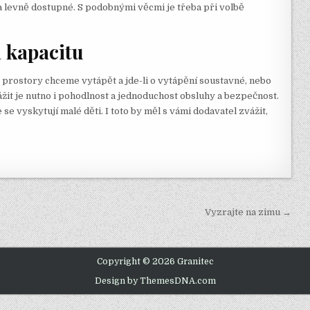
a levně dostupné. S podobnými věcmi je třeba při volbě
a kapacitu
 prostory chceme vytápět a jde-li o vytápění soustavné, nebo
žit je nutno i pohodlnost a jednoduchost obsluhy a bezpečnost.
 se vyskytují malé děti. I toto by měl s vámi dodavatel zvážit,
Vyzrajte na zimu →
Copyright © 2026 Granitec
Design by ThemesDNA.com