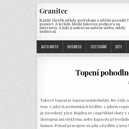
Skip
Granitec
to
content
Každý člověk někdy potřebuje s něčím poradit č
pomoci. A leckdo hledá takovou podporu na
internetu. A kdo ji nalezl na našem webu, nikdy
nelitoval.
AUTO MOTO
BUSINESS
CESTOVÁNÍ
DĚTI
Topení pohodlné,
Takové topení je topení nejideálnější. Ne vždy a
tom, v jakých podmínkách bydlíte, v jakém regi
je zavedený plyn. Najdou se i například chaty v
dostupná ani elektřina, nebo kapacita přívodní
kamen. Pokud pracujete na pile a bydlíte u lesa,