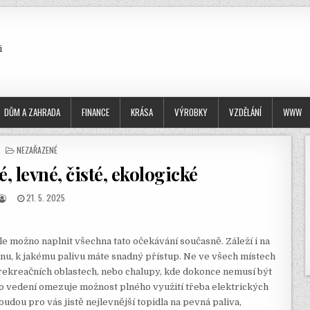
i
DŮM A ZAHRADA
FINANCE
KRÁSA
VÝROBKY
VZDĚLÁNÍ
WWW
POSTED
NEZAŘAZENÉ
IN
 levné, čisté, ekologické
AUTHOR:
PUBLISHED
21. 5. 2025
DATE:
le možno naplnit všechna tato očekávání současně. Záleží i na
onu, k jakému palivu máte snadný přístup. Ne ve všech místech
 rekreačních oblastech, nebo chalupy, kde dokonce nemusí být
ho vedení omezuje možnost plného využití třeba elektrických
 budou pro vás jistě nejlevnější
topidla
na pevná paliva,