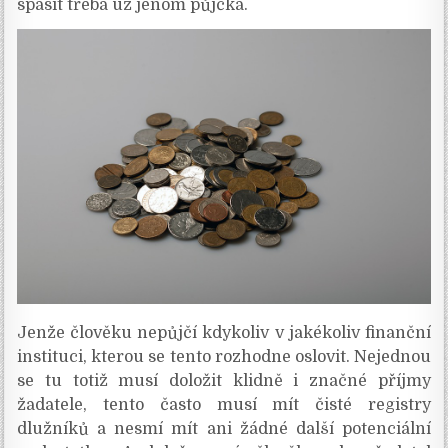
spasit třeba už jenom půjčka.
Jenže člověku nepůjčí kdykoliv v jakékoliv finanční
instituci, kterou se tento rozhodne oslovit. Nejednou
se tu totiž musí doložit klidně i značné příjmy
žadatele, tento často musí mít čisté registry
dlužníků a nesmí mít ani žádné další potenciální