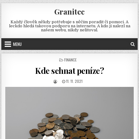
Skip
Granitec
to
content
Každý člověk někdy potřebuje s něčím poradit či pomoci. A
leckdo hledá takovou podporu na internetu. A kdo ji nalezl na
našem webu, nikdy nelitoval.
MENU
POSTED
FINANCE
IN
Kde sehnat peníze?
AUTHOR:
PUBLISHED
11. 11. 2021
DATE: