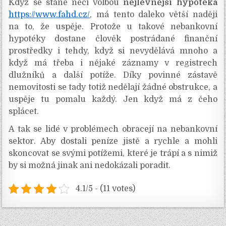
Když se stane něčí volbou
nejlevnější hypotéka
https://www.fahd.cz/
, má tento daleko větší naději
na to, že uspěje. Protože u takové nebankovní
hypotéky dostane člověk postrádané finanční
prostředky i tehdy, když si nevydělává mnoho a
když má třeba i nějaké záznamy v registrech
dlužníků a další potíže. Díky povinné zástavě
nemovitosti se tady totiž nedělají žádné obstrukce, a
uspěje tu pomalu každý. Jen když má z čeho
splácet.
A tak se lidé v problémech obracejí na nebankovní
sektor. Aby dostali peníze jistě a rychle a mohli
skoncovat se svými potížemi, které je trápí a s nimiž
by si možná jinak ani nedokázali poradit.
4.1/5 - (11 votes)