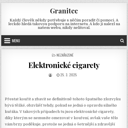
Skip
Granitec
to
content
Každý člověk někdy potřebuje s něčím poradit či pomoci. A
leckdo hledá takovou podporu na internetu. A kdo ji nalezl na
našem webu, nikdy nelitoval.
MENU
POSTED
NEZAŘAZENÉ
IN
Elektronické cigarety
AUTHOR:
PUBLISHED
25. 3. 2025
DATE:
Přestat kouřit a zbavit se definitivně tohoto špatného zlozvyku
bývá těžké, obzvlášť tehdy, pokud se jedná o opravdu silného
kuřáka. V takových případech tu jsou elektronické cigarety,
díky kterým se nemusíte omezovat v kouření, avšak vaše tělo
vám brzy poděkuje, protože se jedná o šetrnější a zdravější