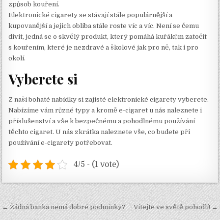
způsob kouření.
Elektronické cigarety se stávají stále populárnější a
kupovanější a jejich obliba stále roste víc a víc. Není se čemu
divit, jedná se o skvělý produkt, který pomáhá kuřákům zatočit
s kouřením, které je nezdravé a školové jak pro ně, tak i pro
okolí.
Vyberete si
Z naší bohaté nabídky si zajisté
elektronické cigarety
vyberete.
Nabízíme vám různé typy a kromě e-cigaret u nás naleznete i
příslušenství a vše k bezpečnému a pohodlnému používání
těchto cigaret. U nás zkrátka naleznete vše, co budete při
používání e-cigarety potřebovat.
4/5 - (1 vote)
Navigace
← Žádná banka nemá dobré podmínky?
Vítejte ve světě pohodlí! →